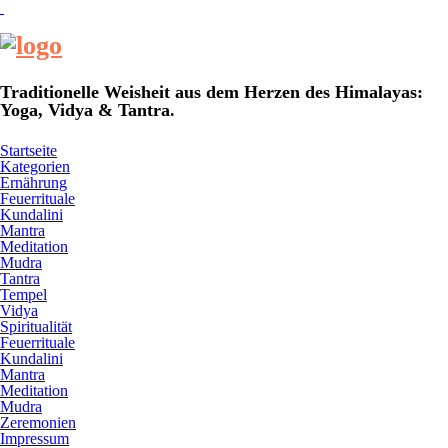
Traditionelle Weisheit aus dem Herzen des Himalayas:
Yoga, Vidya & Tantra.
Startseite
Kategorien
Ernährung
Feuerrituale
Kundalini
Mantra
Meditation
Mudra
Tantra
Tempel
Vidya
Spiritualität
Feuerrituale
Kundalini
Mantra
Meditation
Mudra
Zeremonien
Impressum