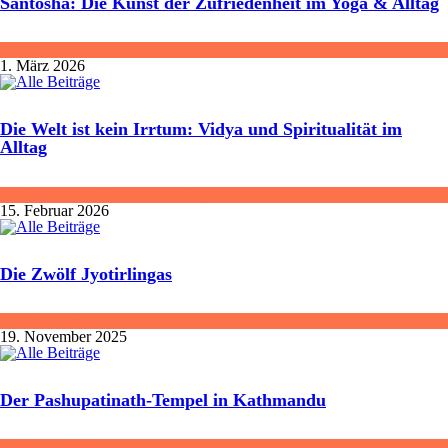
Santosha: Die Kunst der Zufriedenheit im Yoga & Alltag
Vidya
1. März 2026
Die Welt ist kein Irrtum: Vidya und Spiritualität im
Alltag
Kashmirischer Shivaismus
,
Vidya
15. Februar 2026
Die Zwölf Jyotirlingas
Mantra
,
Tempel
19. November 2025
Der Pashupatinath-Tempel in Kathmandu
Tantra
,
Tempel